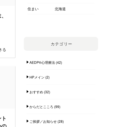
住まい
北海道
は、
カテゴリー
きる
AEDP®︎心理療法
(42)
HPメイン
(2)
おすすめ
(32)
からだとこころ
(99)
ント
ご挨拶／お知らせ
(28)
心の