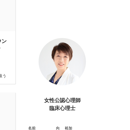
ウン
？
扱う
女性公認心理師
臨床心理士
名前
向 裕加