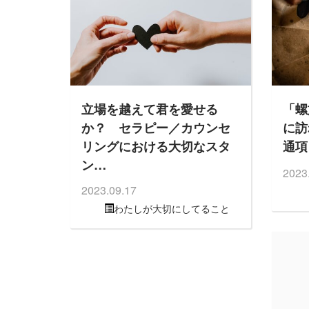
立場を越えて君を愛せる
「螺
か？ セラピー／カウンセ
に訪
リングにおける大切なスタ
通項
ン…
2023
2023.09.17
わたしが大切にしてること