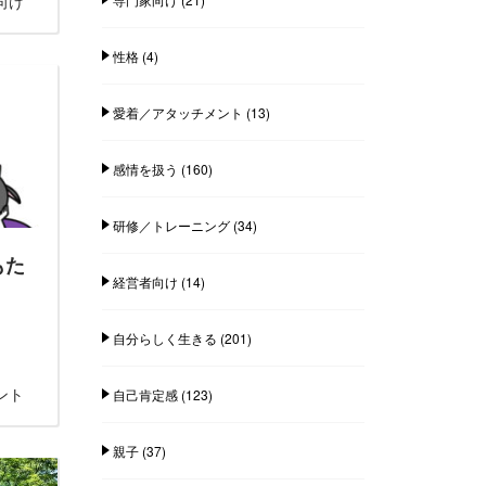
向け
性格
(4)
愛着／アタッチメント
(13)
感情を扱う
(160)
研修／トレーニング
(34)
もた
経営者向け
(14)
自分らしく生きる
(201)
ント
自己肯定感
(123)
親子
(37)