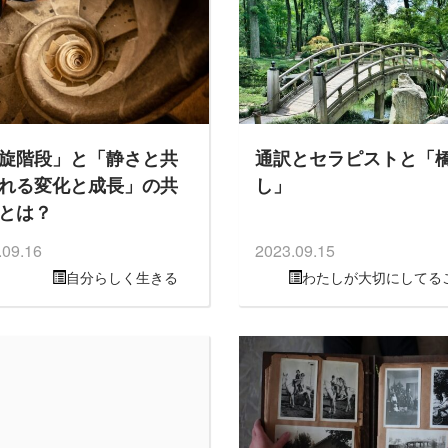
旋階段」と「静さと共
通訳とセラピストと「
れる変化と成長」の共
し」
とは？
.09.16
2023.09.15
自分らしく生きる
わたしが大切にしてる