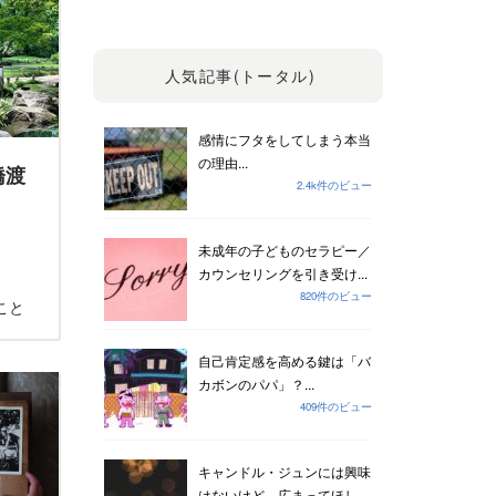
人気記事(トータル)
感情にフタをしてしまう本当
の理由...
橋渡
2.4k件のビュー
未成年の子どものセラピー／
カウンセリングを引き受け...
820件のビュー
こと
自己肯定感を高める鍵は「バ
カボンのパパ」？...
409件のビュー
キャンドル・ジュンには興味
はないけど、広まってほし...