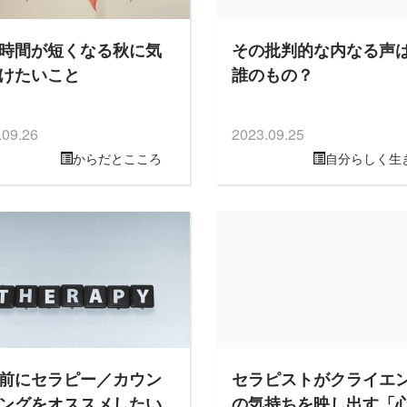
時間が短くなる秋に気
その批判的な内なる声
けたいこと
誰のもの？
.09.26
2023.09.25
からだとこころ
自分らしく生
前にセラピー／カウン
セラピストがクライエ
ングをオススメしたい
の気持ちを映し出す「