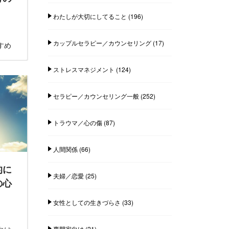
わたしが大切にしてること
(196)
カップルセラピー／カウンセリング
(17)
すめ
ストレスマネジメント
(124)
セラピー／カウンセリング一般
(252)
トラウマ／心の傷
(87)
人間関係
(66)
的に
夫婦／恋愛
(25)
の心
女性としての生きづらさ
(33)
専門家向け
(21)