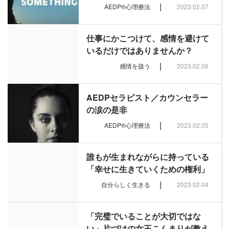
|
AEDP®︎心理療法
2023.02.07
仕事にかこつけて、感情を避けて
いるだけではありませんか？
|
感情を扱う
2023.02.06
AEDPセラピスト／カウンセラー
の涙の是非
|
AEDP®︎心理療法
2023.02.05
誰もが生まれながらに持っている
「幸せに生きていくための権利」
|
自分らしく生きる
2023.02.04
「完璧でいることが大切ではな
い」片づけの女王こんまりが教え