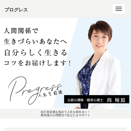
プログレス
Toggl
navig
自己肯定感を高めて人生を前向きに！
最先端の心理療法であなたをサポート