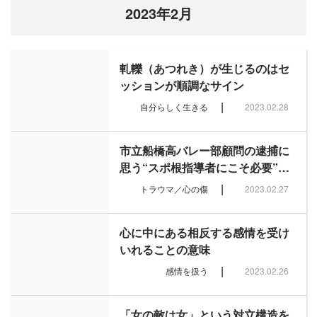
2023年2月
軋轢（あつれき）が生じるのはセ
ッションが順調なサイン
|
自分らしく生きる
2023.02.28
市立船橋高バレー部顧問の逮捕に
思う“スポ根指導者にこそ必要”…
|
トラウマ／心の傷
2023.02.27
心に中にある相反する感情を受け
いれることの意味
|
感情を扱う
2023.02.26
「女の敵は女」という対立構造を