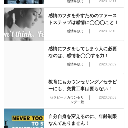
|
感情を扱う
2023.02.11
感情のフタを外すためのファース
トステップは感情に◯◯◯こと！
|
感情を扱う
2023.02.10
感情にフタをしてしまう人に必要
なのは、感情を◯◯する力！
|
感情を扱う
2023.02.09
教育にもカウンセリング／セラピ
ーにも、突貫工事は要らない！
|
セラピー／カウンセリ
2023.02.08
ング一般
自分自身を変えるのに、年齢制限
なんてありません！