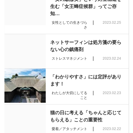
生む「女王蜂症候群」ってご存
知…
|
女性としての生きづら
2023.02.25
さ
ネットサーフィンは処方箋の要ら
ない心の鎮痛剤
|
ストレスマネジメント
2023.02.24
「わかりやすさ」には定評があり
ます！
|
わたしが大切にしてる
2023.02.23
こと
猫の日に考える「ちゃんと応じて
もらえる」ことの重要性
|
愛着／アタッチメント
2023.02.22