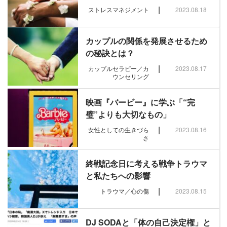
|
ストレスマネジメント
2023.08.18
カップルの関係を発展させるため
の秘訣とは？
|
カップルセラピー／カ
2023.08.17
ウンセリング
映画『バービー』に学ぶ「“完
璧”よりも大切なもの」
|
女性としての生きづら
2023.08.16
さ
終戦記念日に考える戦争トラウマ
と私たちへの影響
|
トラウマ／心の傷
2023.08.15
DJ SODAと「体の自己決定権」と