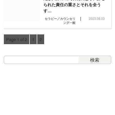
られた責任の重さとそれを全う
す…
|
セラピー／カウンセリ
2023.08.03
ング一般
Page 1 of 2
1
2