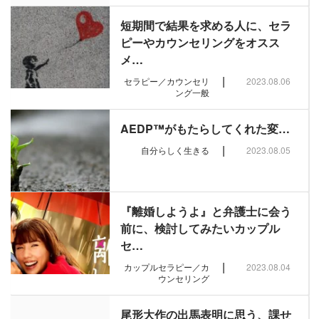
短期間で結果を求める人に、セラ
ピーやカウンセリングをオスス
メ…
|
セラピー／カウンセリ
2023.08.06
ング一般
AEDP™️がもたらしてくれた変…
|
自分らしく生きる
2023.08.05
『離婚しようよ』と弁護士に会う
前に、検討してみたいカップル
セ…
|
カップルセラピー／カ
2023.08.04
ウンセリング
尾形大作の出馬表明に思う、課せ