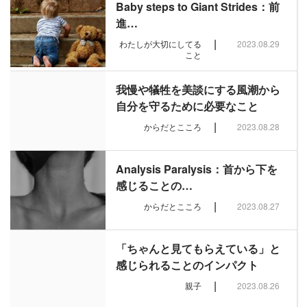
Baby steps to Giant Strides：前
進…
|
わたしが大切にしてる
2023.08.29
こと
我慢や犠牲を美談にする風潮から
自分を守るために必要なこと
|
からだとこころ
2023.08.28
Analysis Paralysis：首から下を
感じることの…
|
からだとこころ
2023.08.27
「ちゃんと見てもらえている」と
感じられることのインパクト
|
親子
2023.08.26