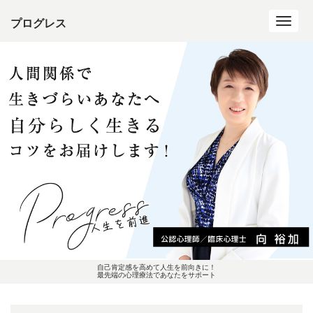
プログレス
Toggl
navig
自己肯定感を高めて人生を前向きに！
最先端の心理療法であなたをサポート