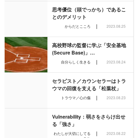
思考優位（頭でっかち）であるこ
とのデメリット
|
からだとこころ
2023.08.25
高校野球の監督に学ぶ「安全基地
(Secure Base)」…
|
自分らしく生きる
2023.08.24
セラピスト／カウンセラーはトラ
ウマの回復を支える「松葉杖」
|
トラウマ／心の傷
2023.08.23
Vulnerability：弱さをさらけ出せ
る「強さ」
|
わたしが大切にしてる
2023.08.22