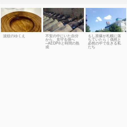
波紋のゆくえ
不安の中にいた自分
もし原爆が札幌に落
から、見守る側へ
ちていたら｜偶然と
─AEDP®︎と時間の熟
必然の中で生きる私
成
たち