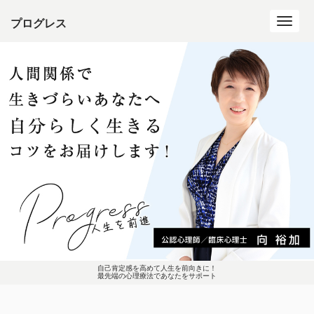
プログレス
Toggl
navig
自己肯定感を高めて人生を前向きに！
最先端の心理療法であなたをサポート