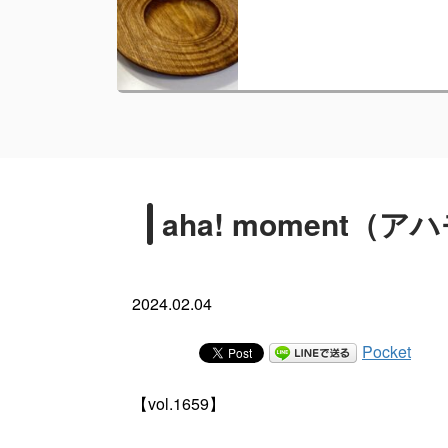
aha! moment
2024.02.04
Pocket
【vol.1659】