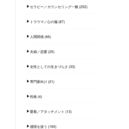
セラピー／カウンセリング一般
(252)
トラウマ／心の傷
(87)
人間関係
(66)
夫婦／恋愛
(25)
女性としての生きづらさ
(33)
専門家向け
(21)
性格
(4)
愛着／アタッチメント
(13)
感情を扱う
(160)