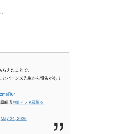
も、
もらえたことで、
たとバーンズ先生から報告があり
nazmeR64
 原嶋凛
#朝ドラ
#風薫る
)
May 24, 2026