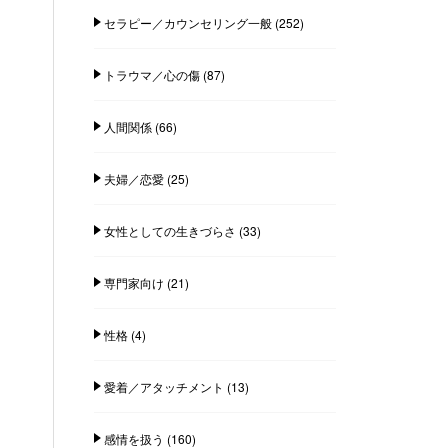
セラピー／カウンセリング一般
(252)
トラウマ／心の傷
(87)
人間関係
(66)
夫婦／恋愛
(25)
女性としての生きづらさ
(33)
専門家向け
(21)
性格
(4)
愛着／アタッチメント
(13)
感情を扱う
(160)