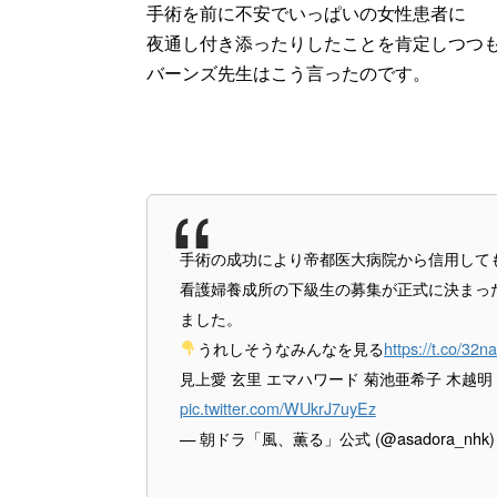
手術を前に不安でいっぱいの女性患者に
夜通し付き添ったりしたことを肯定しつつ
バーンズ先生はこう言ったのです。
手術の成功により帝都医大病院から信用して
看護婦養成所の下級生の募集が正式に決まっ
ました。
うれしそうなみんなを見る
https://t.co/32
見上愛 玄里 エマハワード 菊池亜希子 木越明
pic.twitter.com/WUkrJ7uyEz
— 朝ドラ「風、薫る」公式 (@asadora_nhk