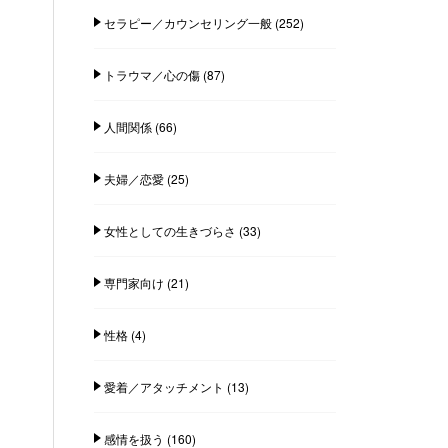
セラピー／カウンセリング一般
(252)
トラウマ／心の傷
(87)
人間関係
(66)
夫婦／恋愛
(25)
女性としての生きづらさ
(33)
専門家向け
(21)
性格
(4)
愛着／アタッチメント
(13)
感情を扱う
(160)