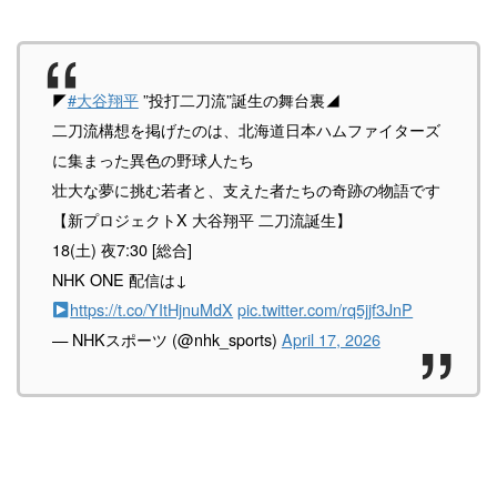
◤
#大谷翔平
”投打二刀流”誕生の舞台裏◢
二刀流構想を掲げたのは、北海道日本ハムファイターズ
に集まった異色の野球人たち
壮大な夢に挑む若者と、支えた者たちの奇跡の物語です
【新プロジェクトX 大谷翔平 二刀流誕生】
18(土) 夜7:30 [総合]
NHK ONE 配信は↓
https://t.co/YItHjnuMdX
pic.twitter.com/rq5jjf3JnP
— NHKスポーツ (@nhk_sports)
April 17, 2026