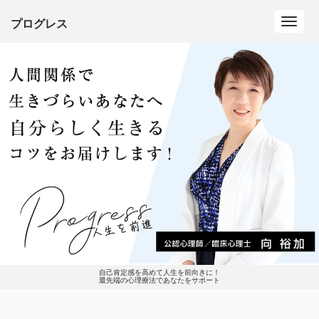
プログレス
Toggl
navig
自己肯定感を高めて人生を前向きに！
最先端の心理療法であなたをサポート