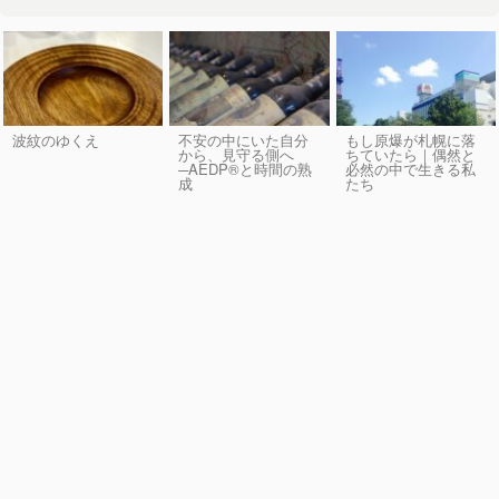
波紋のゆくえ
不安の中にいた自分
もし原爆が札幌に落
から、見守る側へ
ちていたら｜偶然と
─AEDP®︎と時間の熟
必然の中で生きる私
成
たち