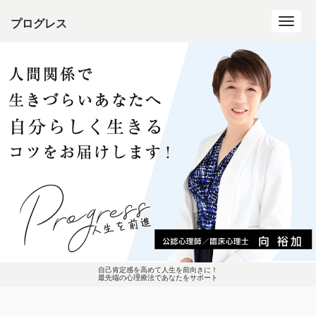
プログレス
Toggl
navig
自己肯定感を高めて人生を前向きに！
最先端の心理療法であなたをサポート