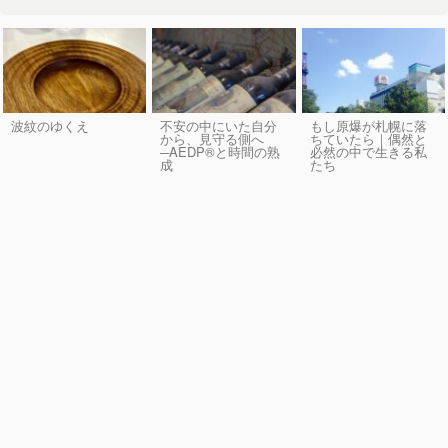
波紋のゆくえ
不安の中にいた自分
もし原爆が札幌に落
から、見守る側へ
ちていたら｜偶然と
─AEDP®︎と時間の熟
必然の中で生きる私
成
たち