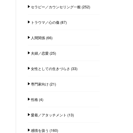
セラピー／カウンセリング一般
(252)
トラウマ／心の傷
(87)
人間関係
(66)
夫婦／恋愛
(25)
女性としての生きづらさ
(33)
専門家向け
(21)
性格
(4)
愛着／アタッチメント
(13)
感情を扱う
(160)