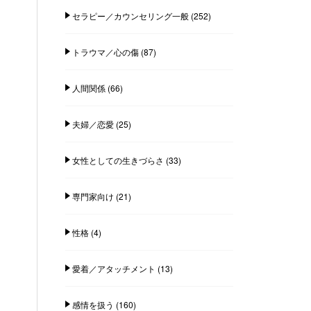
セラピー／カウンセリング一般
(252)
トラウマ／心の傷
(87)
人間関係
(66)
夫婦／恋愛
(25)
女性としての生きづらさ
(33)
専門家向け
(21)
性格
(4)
愛着／アタッチメント
(13)
感情を扱う
(160)