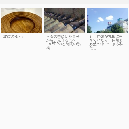
波紋のゆくえ
不安の中にいた自分
もし原爆が札幌に落
から、見守る側へ
ちていたら｜偶然と
─AEDP®︎と時間の熟
必然の中で生きる私
成
たち