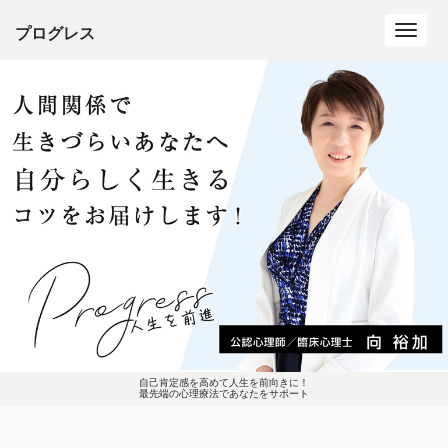
プログレス
Toggl
navig
自己肯定感を高めて人生を前向きに！
最先端の心理療法であなたをサポート