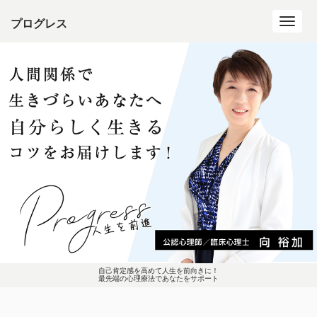
プログレス
Toggl
navig
自己肯定感を高めて人生を前向きに！
最先端の心理療法であなたをサポート