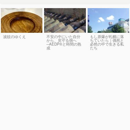
波紋のゆくえ
不安の中にいた自分
もし原爆が札幌に落
から、見守る側へ
ちていたら｜偶然と
─AEDP®︎と時間の熟
必然の中で生きる私
成
たち