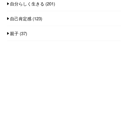
自分らしく生きる
(201)
自己肯定感
(123)
親子
(37)
人気記事(トータル)
感情にフタをしてしまう本当の理由...
2.4k件のビュー
未成年の子どものセラピー／カウンセリング
を引き受け...
820件のビュー