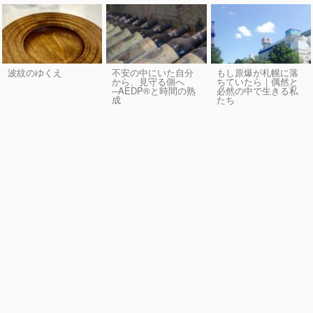
波紋のゆくえ
不安の中にいた自分
もし原爆が札幌に落
から、見守る側へ
ちていたら｜偶然と
─AEDP®︎と時間の熟
必然の中で生きる私
成
たち