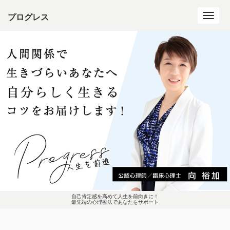
プログレス
Toggl
navig
自己肯定感を高めて人生を前向きに！
最先端の心理療法であなたをサポート