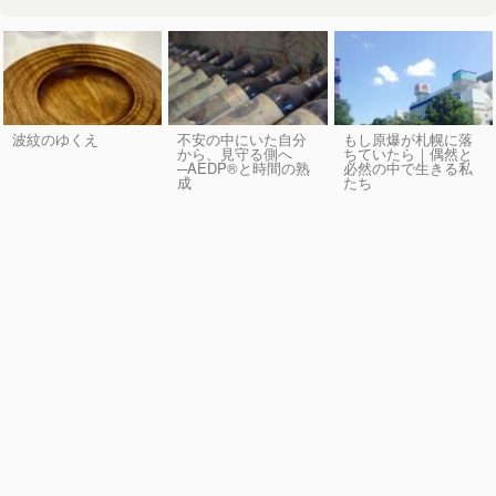
波紋のゆくえ
不安の中にいた自分
もし原爆が札幌に落
から、見守る側へ
ちていたら｜偶然と
─AEDP®︎と時間の熟
必然の中で生きる私
成
たち