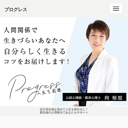
プログレス
Toggl
navig
自己肯定感を高めて人生を前向きに！
最先端の心理療法であなたをサポート