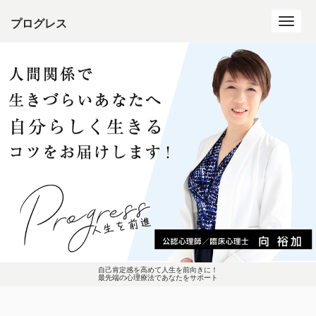
プログレス
Toggl
navig
自己肯定感を高めて人生を前向きに！
最先端の心理療法であなたをサポート