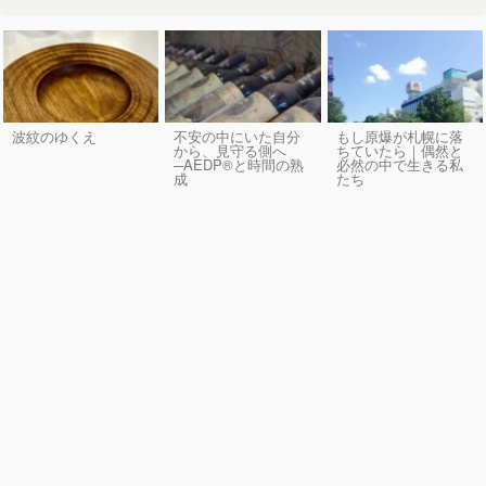
波紋のゆくえ
不安の中にいた自分
もし原爆が札幌に落
から、見守る側へ
ちていたら｜偶然と
─AEDP®︎と時間の熟
必然の中で生きる私
成
たち