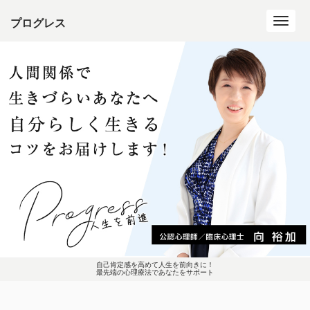
プログレス
Toggl
navig
自己肯定感を高めて人生を前向きに！
最先端の心理療法であなたをサポート