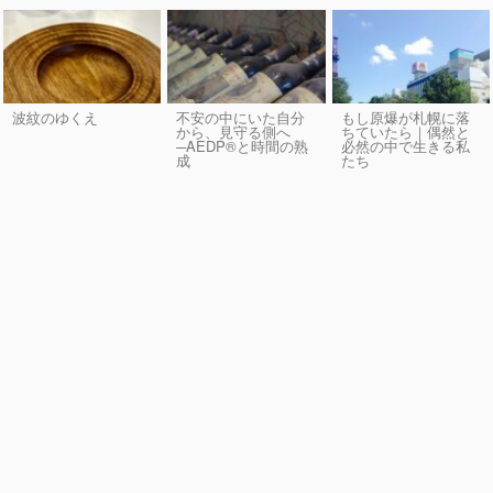
波紋のゆくえ
不安の中にいた自分
もし原爆が札幌に落
から、見守る側へ
ちていたら｜偶然と
─AEDP®︎と時間の熟
必然の中で生きる私
成
たち