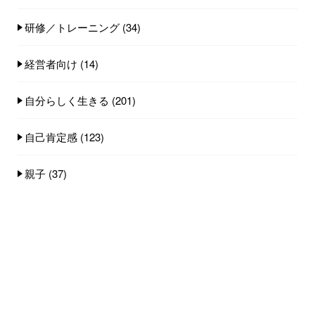
研修／トレーニング
(34)
経営者向け
(14)
自分らしく生きる
(201)
自己肯定感
(123)
親子
(37)
人気記事(トータル)
感情にフタをしてしまう本当の理由...
2.4k件のビュー