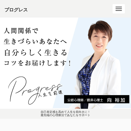
プログレス
Toggl
navig
自己肯定感を高めて人生を前向きに！
最先端の心理療法であなたをサポート