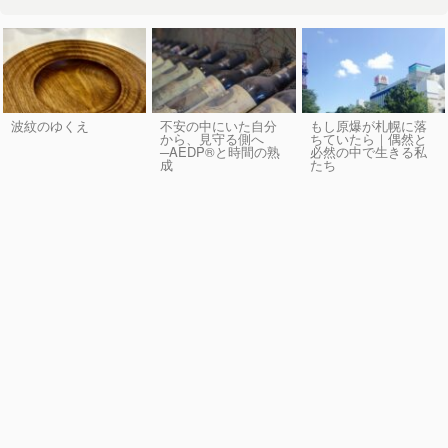
波紋のゆくえ
不安の中にいた自分
もし原爆が札幌に落
から、見守る側へ
ちていたら｜偶然と
─AEDP®︎と時間の熟
必然の中で生きる私
成
たち