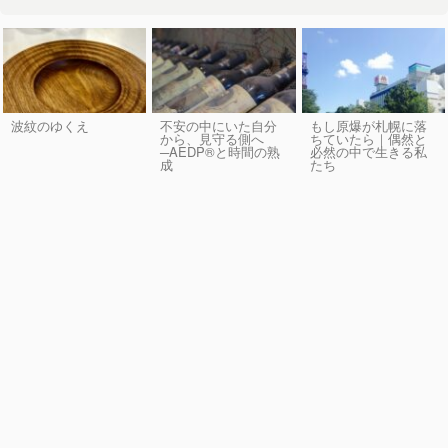
波紋のゆくえ
不安の中にいた自分
もし原爆が札幌に落
から、見守る側へ
ちていたら｜偶然と
─AEDP®︎と時間の熟
必然の中で生きる私
成
たち