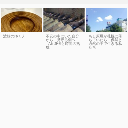
波紋のゆくえ
不安の中にいた自分
もし原爆が札幌に落
から、見守る側へ
ちていたら｜偶然と
─AEDP®︎と時間の熟
必然の中で生きる私
成
たち