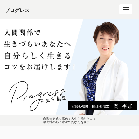
プログレス
Toggl
navig
自己肯定感を高めて人生を前向きに！
最先端の心理療法であなたをサポート