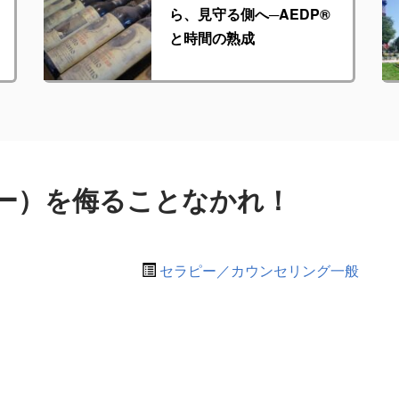
ら、見守る側へ─AEDP®︎
と時間の熟成
ー）を侮ることなかれ！
セラピー／カウンセリング一般