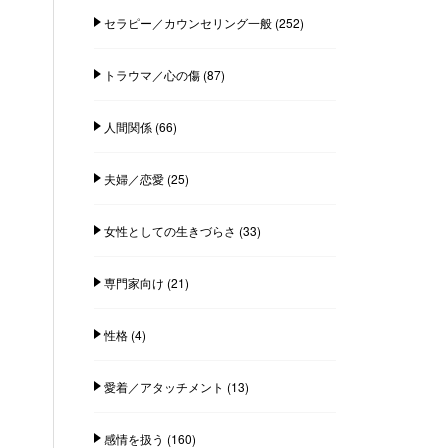
セラピー／カウンセリング一般
(252)
トラウマ／心の傷
(87)
人間関係
(66)
夫婦／恋愛
(25)
女性としての生きづらさ
(33)
専門家向け
(21)
性格
(4)
愛着／アタッチメント
(13)
感情を扱う
(160)